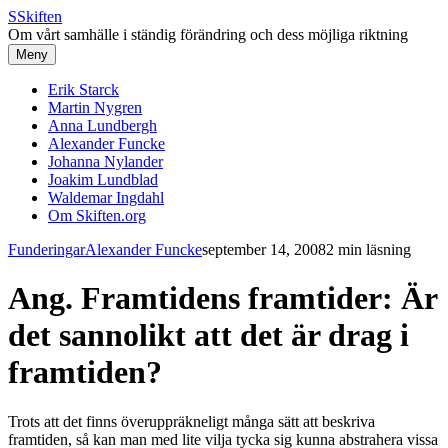
S
Skiften
Om vårt samhälle i ständig förändring och dess möjliga riktning
Meny
Erik Starck
Martin Nygren
Anna Lundbergh
Alexander Funcke
Johanna Nylander
Joakim Lundblad
Waldemar Ingdahl
Om Skiften.org
Funderingar
Alexander Funcke
september 14, 2008
2 min läsning
Ang. Framtidens framtider: Är
det sannolikt att det är drag i
framtiden?
Trots att det finns överuppräkneligt många sätt att beskriva
framtiden, så kan man med lite vilja tycka sig kunna abstrahera vissa