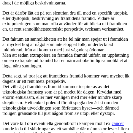
drag i de möjliga beskrivningarna.
Det är därför lätt att på ren slentrian dra till med en specifik utopisk,
eller dystopisk, beskrivning av framtidens framtid. Vidare är
extrapoleringen som man ofta använder för att blicka ut i framtiden
en, ur rent sannolikhetsteoretiskt perspektiv, tveksam verksamhet.
Det faktum att sannolikheten att ha fel när man spejar ut i framtiden
är mycket hög är något som inte stoppat folk, undertecknad
inkluderad, från att komma med just vågade spådomar.
Men att sedan extrapolera en framtida framtid utifrån en uppfattning
om en extrapolerad framtid har en närmast obefintlig sannolikhet att
ligga nära sanningen.
Detta sagt, så tror jag att framtidens framtid kommer vara mycket lik
dagens ur ett rent meta-perspektiv.
Det vill säga framtidens framtid kommer inspireras av det
teknologiska framsteg som är på modet för dagen. Kryddat med
enorm entusiasm, eller mer vanligen med mer eller mindre skarp
skepticism. Helt enkelt polerad för att spegla den åsikt om den
teknologiska utvecklingen som författaren hyser—och därmed
troligen gränsande till just någon from av utopi eller dystopi.
Det vore kul om eventuella genombrott i kampen mot t ex
cancer
kunde leda till skildringar av ett samhälle där människor lever i flera