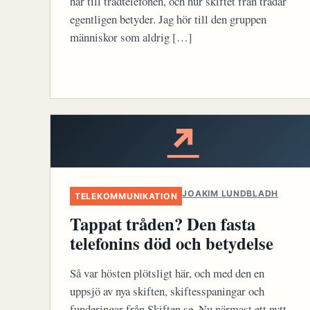
har till trådtelefonen, och hur skiftet från trådar
egentligen betyder. Jag hör till den gruppen
människor som aldrig […]
↗
JOAKIM LUNDBLADH
TELEKOMMUNIKATION
Tappat tråden? Den fasta
telefonins död och betydelse
Så var hösten plötsligt här, och med den en
uppsjö av nya skiften, skiftesspaningar och
funderingar från Skiften.se. Nu närmast ett nytt