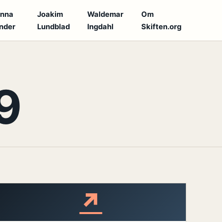
anna
Joakim
Waldemar
Om
nder
Lundblad
Ingdahl
Skiften.org
9
↗