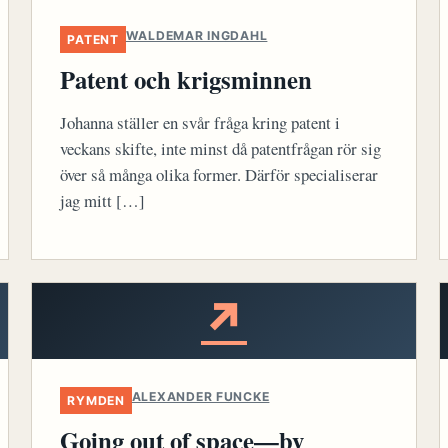
WALDEMAR INGDAHL
PATENT
Patent och krigsminnen
Johanna ställer en svår fråga kring patent i
veckans skifte, inte minst då patentfrågan rör sig
över så många olika former. Därför specialiserar
jag mitt […]
↗
ALEXANDER FUNCKE
RYMDEN
Going out of space—by