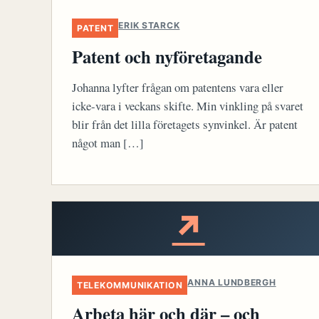
ERIK STARCK
PATENT
Patent och nyföretagande
Johanna lyfter frågan om patentens vara eller
icke-vara i veckans skifte. Min vinkling på svaret
blir från det lilla företagets synvinkel. Är patent
något man […]
↗
ANNA LUNDBERGH
TELEKOMMUNIKATION
Arbeta här och där – och