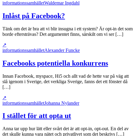
informationssamhället
Waldemar Ingdahl
Inlåst på Facebook?
Tänk om det är bra att vi blir insugna i ett system? Är opt-in det som
borde eftersträvas? Det argumentet finns, särskilt om vi ser […]
↗
informationssamhället
Alexander Funcke
Facebooks potentiella konkurrens
Innan Facebook, myspace, Hi5 och allt vad de hette var på väg att
slå igenom i Sverige, det verkliga Sverige, fanns det ett fönster då
[…]
↗
informationssamhället
Johanna Nylander
I stället för att opta ut
Anna tar upp hur lätt eller svårt det är att opt-in, opt-out. En del av
det skulle kunna vara nätet och privatlivet som det beskrivs […]