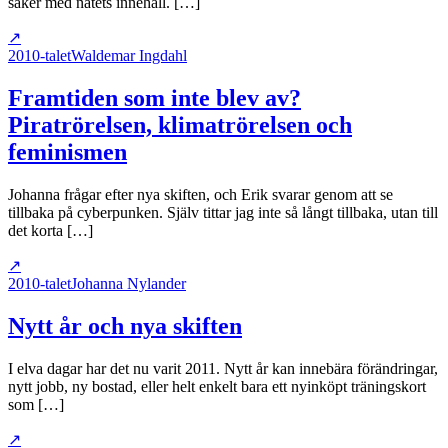
saker med nätets innehåll. […]
↗
2010-talet
Waldemar Ingdahl
Framtiden som inte blev av?
Piratrörelsen, klimatrörelsen och
feminismen
Johanna frågar efter nya skiften, och Erik svarar genom att se
tillbaka på cyberpunken. Själv tittar jag inte så långt tillbaka, utan till
det korta […]
↗
2010-talet
Johanna Nylander
Nytt år och nya skiften
I elva dagar har det nu varit 2011. Nytt år kan innebära förändringar,
nytt jobb, ny bostad, eller helt enkelt bara ett nyinköpt träningskort
som […]
↗