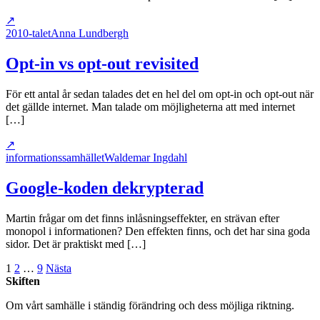
↗
2010-talet
Anna Lundbergh
Opt-in vs opt-out revisited
För ett antal år sedan talades det en hel del om opt-in och opt-out när
det gällde internet. Man talade om möjligheterna att med internet
[…]
↗
informationssamhället
Waldemar Ingdahl
Google-koden dekrypterad
Martin frågar om det finns inlåsningseffekter, en strävan efter
monopol i informationen? Den effekten finns, och det har sina goda
sidor. Det är praktiskt med […]
Sidnumrering
1
2
…
9
Nästa
Skiften
för
Om vårt samhälle i ständig förändring och dess möjliga riktning.
inlägg