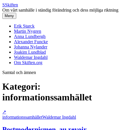
S
Skiften
Om vårt samhälle i ständig förändring och dess möjliga riktning
Meny
Erik Starck
Martin Nygren
Anna Lundbergh
Alexander Funcke
Johanna Nylander
Joakim Lundblad
Waldemar Ingdahl
Om Skiften.org
Samtal och ämnen
Kategori:
informationssamhället
↗
informationssamhället
Waldemar Ingdahl
Postmodernismen, au revoir