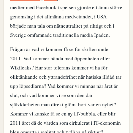
medier med Facebook i spetsen gjorde ett ännu större
genomslag i det allmänna medvetandet, i USA
började man tala om nätneutralitet på riktigt och i
Sverige omfamnade traditionella media Ipaden.
Frågan är vad vi kommer få se för skiften under
2011. Vad kommer hända med öppenheten efter
Wikileaks? Hur stor tolerans kommer vi ha för
oliktänkande och yttrandefrihet när hatiska illdåd tar
upp löpsedlarna? Vad kommer vi minnas när året är
slut, och vad kommer vi se som den där
självklarheten man direkt glömt bort var en nyhet?
Kommer vi kanske få se en ny
IT-bubbla
, eller blir
2011 året då de värden som cirkulerat i IT-ekonomin
blev omsatta i realitet och tydliga på riktigt?