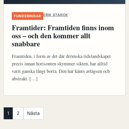
ERIK STARCK
FUNDERINGAR
Framtider: Framtiden finns inom
oss – och den kommer allt
snabbare
Framtiden, i form av det där drömska tidslandskapet
precis innan horisonten skymmer sikten, har alltid
varit ganska långt borta. Den har känts avlägsen och
abstrakt. […]
Sidnumrering
1
2
Nästa
för