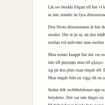
Låt oss bredda frågan till hur v
ur inte mindre än fyra dimension
Den första dimensionen är hur de
mediet. Det är ju så, att den tråd
mellan två individer utan mellan t
Man minns knappt hur det var men 
inte till
personer
utan till
platser
.
sig på den plats man ringde till. D
Man ringde från en vägg till en 
Sedan dök mobiltelefonen upp oc
betydelse. Det var inte längre en v
Mobiltelefonen borde byta namn 