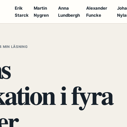
Erik
Martin
Anna
Alexander
Joh
Starck
Nygren
Lundbergh
Funcke
Nyla
S
4 MIN LÄSNING
s
tion i fyra
er