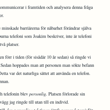
i kommunicerar i framtiden och analysera denna fråga
er.
 minskade barriärerna för nåbarhet förändrar själva
burna telefoni som Joakim beskriver, inte är telefoni
vå platser.
förr i tiden (för sisådär 10 år sedan) så ringde vi
 Sedan hoppades man att personen man sökte befann
etta var det naturliga sättet att använda en telefon.
annan.
h telefonin blev
personlig
. Platsen förlorade sin
ägg jag ringde till utan till en individ.
till
den personliga telefonen
(jmf:
persondatorn
) för