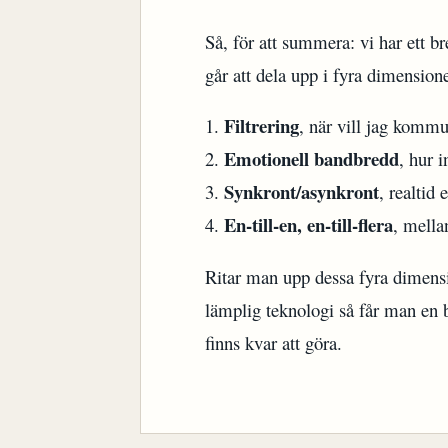
Så, för att summera: vi har ett b
går att dela upp i fyra dimensione
Filtrering
1.
, när vill jag komm
Emotionell bandbredd
2.
, hur 
Synkront/asynkront
3.
, realtid e
En-till-en, en-till-flera
4.
, mellan
Ritar man upp dessa fyra dimension
lämplig teknologi så får man en
finns kvar att göra.