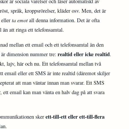
kor är sociala varelser och läser automatiskt av
röst, språk, kroppsrörelser, kläder osv. Men, det är
eller
ta emot
all denna information. Det är ofta
l än att ringa ett telefonsamtal.
llnad mellan ett email och ett telefonsamtal än den
realtid eller icke realtid
t är dimension nummer tre:
.
, lajv, här och nu. Ett telefonsamtal mellan två
 ett email eller ett SMS är inte realtid (däremot skiljer
ccepterat att man väntar innan man svarar. Ett SMS
 ett email kan man vänta en halv dag på att svara
ett-till-ett eller ett-till-flera
kommunikationen sker
lan.