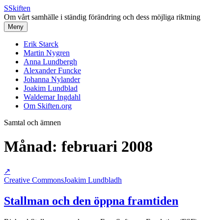
S
Skiften
Om vårt samhälle i ständig förändring och dess möjliga riktning
Meny
Erik Starck
Martin Nygren
Anna Lundbergh
Alexander Funcke
Johanna Nylander
Joakim Lundblad
Waldemar Ingdahl
Om Skiften.org
Samtal och ämnen
Månad:
februari 2008
↗
Creative Commons
Joakim Lundbladh
Stallman och den öppna framtiden