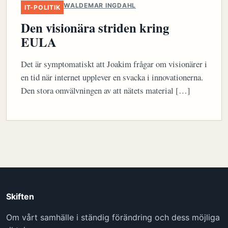
WALDEMAR INGDAHL
IT-POLITIK
Den visionära striden kring
EULA
Det är symptomatiskt att Joakim frågar om visionärer i
en tid när internet upplever en svacka i innovationerna.
Den stora omvälvningen av att nätets material […]
Skiften
Om vårt samhälle i ständig förändring och dess möjliga