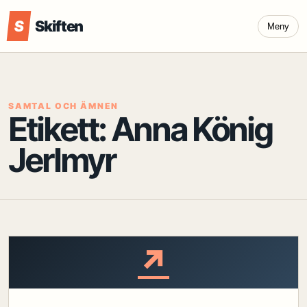
S
Skiften
Meny
SAMTAL OCH ÄMNEN
Etikett:
Anna König
Jerlmyr
↗