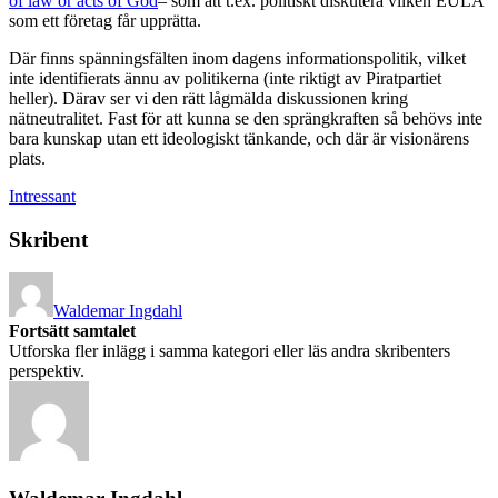
of law or acts of God
– som att t.ex. politiskt diskutera vilken EULA
som ett företag får upprätta.
Där finns spänningsfälten inom dagens informationspolitik, vilket
inte identifierats ännu av politikerna (inte riktigt av Piratpartiet
heller). Därav ser vi den rätt lågmälda diskussionen kring
nätneutralitet. Fast för att kunna se den sprängkraften så behövs inte
bara kunskap utan ett ideologiskt tänkande, och där är visionärens
plats.
Intressant
Skribent
Waldemar Ingdahl
Fortsätt samtalet
Utforska fler inlägg i samma kategori eller läs andra skribenters
perspektiv.