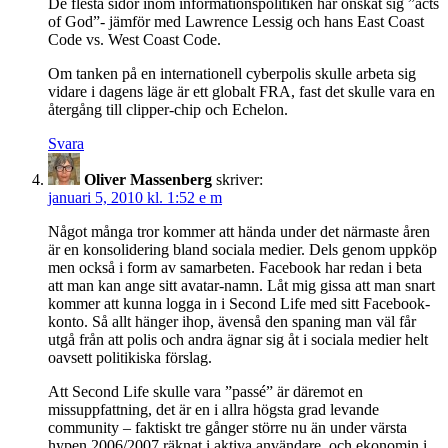
De flesta sidor inom informationspolitiken har önskat sig ”acts
of God”- jämför med Lawrence Lessig och hans East Coast
Code vs. West Coast Code.
Om tanken på en internationell cyberpolis skulle arbeta sig
vidare i dagens läge är ett globalt FRA, fast det skulle vara en
återgång till clipper-chip och Echelon.
Svara
Oliver Massenberg
skriver:
januari 5, 2010 kl. 1:52 e m
Något många tror kommer att hända under det närmaste åren
är en konsolidering bland sociala medier. Dels genom uppköp
men också i form av samarbeten. Facebook har redan i beta
att man kan ange sitt avatar-namn. Låt mig gissa att man snart
kommer att kunna logga in i Second Life med sitt Facebook-
konto. Så allt hänger ihop, ävenså den spaning man väl får
utgå från att polis och andra ägnar sig åt i sociala medier helt
oavsett politikiska förslag.
Att Second Life skulle vara ”passé” är däremot en
missuppfattning, det är en i allra högsta grad levande
community – faktiskt tre gånger större nu än under värsta
hypen 2006/2007 räknat i aktiva användare, och ekonomin i