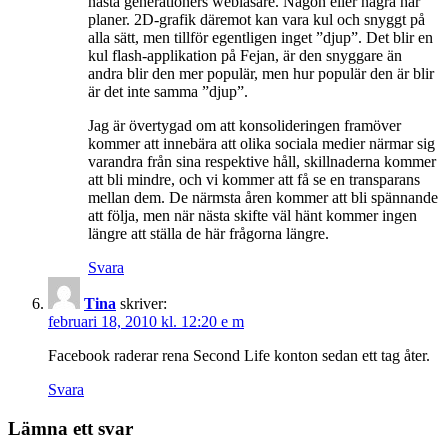
nästa generationers webläsare. Någon eller några har
planer. 2D-grafik däremot kan vara kul och snyggt på
alla sätt, men tillför egentligen inget ”djup”. Det blir en
kul flash-applikation på Fejan, är den snyggare än
andra blir den mer populär, men hur populär den är blir
är det inte samma ”djup”.
Jag är övertygad om att konsolideringen framöver
kommer att innebära att olika sociala medier närmar sig
varandra från sina respektive håll, skillnaderna kommer
att bli mindre, och vi kommer att få se en transparans
mellan dem. De närmsta åren kommer att bli spännande
att följa, men när nästa skifte väl hänt kommer ingen
längre att ställa de här frågorna längre.
Svara
Tina
skriver:
februari 18, 2010 kl. 12:20 e m
Facebook raderar rena Second Life konton sedan ett tag åter.
Svara
Lämna ett svar