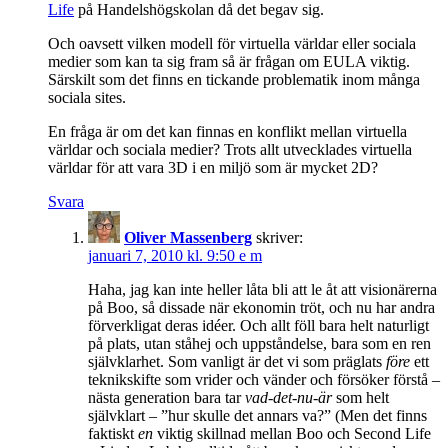
Life
på Handelshögskolan då det begav sig.
Och oavsett vilken modell för virtuella världar eller sociala
medier som kan ta sig fram så är frågan om EULA viktig.
Särskilt som det finns en tickande problematik inom många
sociala sites.
En fråga är om det kan finnas en konflikt mellan virtuella
världar och sociala medier? Trots allt utvecklades virtuella
världar för att vara 3D i en miljö som är mycket 2D?
Svara
Oliver Massenberg
skriver:
januari 7, 2010 kl. 9:50 e m
Haha, jag kan inte heller låta bli att le åt att visionärerna
på Boo, så dissade när ekonomin tröt, och nu har andra
förverkligat deras idéer. Och allt föll bara helt naturligt
på plats, utan ståhej och uppståndelse, bara som en ren
självklarhet. Som vanligt är det vi som präglats
före
ett
teknikskifte som vrider och vänder och försöker förstå –
nästa generation bara tar
vad-det-nu-är
som helt
självklart – ”hur skulle det annars va?” (Men det finns
faktiskt
en
viktig skillnad mellan Boo och Second Life