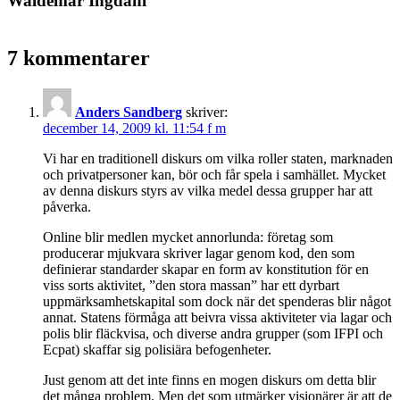
Waldemar Ingdahl
7 kommentarer
Anders Sandberg
skriver:
december 14, 2009 kl. 11:54 f m
Vi har en traditionell diskurs om vilka roller staten, marknaden
och privatpersoner kan, bör och får spela i samhället. Mycket
av denna diskurs styrs av vilka medel dessa grupper har att
påverka.
Online blir medlen mycket annorlunda: företag som
producerar mjukvara skriver lagar genom kod, den som
definierar standarder skapar en form av konstitution för en
viss sorts aktivitet, ”den stora massan” har ett dyrbart
uppmärksamhetskapital som dock när det spenderas blir något
annat. Statens förmåga att beivra vissa aktiviteter via lagar och
polis blir fläckvisa, och diverse andra grupper (som IFPI och
Ecpat) skaffar sig polisiära befogenheter.
Just genom att det inte finns en mogen diskurs om detta blir
det många problem. Men det som utmärker visionärer är att de