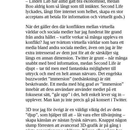
– Linden Lab har alltid gått bra ekonomiskt, medan
Boo aldrig kom så långt som till intäkter. Second Life
lyckades, långt före internet som helhet, skapa en stor
acceptans att betala för information och virtuellt gods.)
När det gäller den där konflikten mellan virtuella
världar och sociala medier har jag funderat lite grand
från andra hållet – varför verkar så många uppleva en
konflikt? Jag ser tvärtom virtuella världar som bara ett
media bland andra sociala medier, även om jag är lite
extra intresserad av dem just för att de särskiljer sig
längs en annan dimension. Twitter är grunt – når många
snabbt med bred information, medan Second Life är
djupt – tar tid men med fantastiska möjligheter till
uttryck och med en helt annan närvaro. Det engelska
buzzwordet ”immersion” (nedsänkning) är rätt
beskrivande. Ett media med hög grad av ”immersion”
innebär att dess användare använder mediet på ett
fokuserat sätt, ”går upp” i det, helt enkelt lever sig in –
upplever. Man kan ju inte precis gå på konsert i Twitter.
3D tror jag för övrigt är en väldigt viktig del av detta
”djup”, som hjälper till att – låt vara efter tillvänjning –
skapa känslan av nästan fysisk närvaro. Knappst någon
slump förresten att avancerad 3D-grafik är på gång i