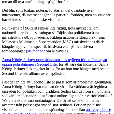
mman till nya användningar pågår fortfarande.
Det blir, som Joakim noterar, förstås en del oväntade nya
intressenter, då internet angår alla parter nuförtiden, men en visionär
har vi inte sett; den politiske visionären.
Politikerna på 90-talet ränkas inte riktigt, trots mycket tal om
nationella bredbandssatsningar så följde ofta politikerna bara
infrastrukturs utbyggnaderna. Riktiga nationella storprojekt, som
Malaysias Multimedia Supercorridor (MSC) misslyckades då de
hängdes upp vid en specifik hårdvara eller på överdrivna
förhoppningar (
läs mer här
om Malaysia).
Anna König Jerlmyr uppmärksammades nyligen för ett förslag att
öppna polisstationer i Second Life
, för att vara där kidsen är. Anna
König Jerlmyr fick mycket kritik för att hon inte hänger med och att
Second Life blir alltmer av en spökstad.
Fast det är inte att Second Life är passé som är problemet egentligen.
Anna König Jerlmyr har rätt i att de virtuella världarna är legitima
områden för politiken och juridiken. Sedan kan det röra sig om rena
spelvärldar eller andra plattformar online. Jag undrar varför World of
Warcraft skulle vara undantagen? Det är att se bakom internet,
avatarer från poliser gör inte så stor skillnad. För den politiske
visionären handlar det om att spänningsfältet mellan
anarchy, choice