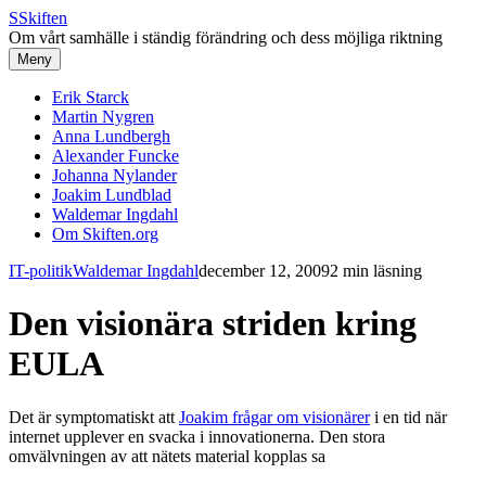
S
Skiften
Om vårt samhälle i ständig förändring och dess möjliga riktning
Meny
Erik Starck
Martin Nygren
Anna Lundbergh
Alexander Funcke
Johanna Nylander
Joakim Lundblad
Waldemar Ingdahl
Om Skiften.org
IT-politik
Waldemar Ingdahl
december 12, 2009
2 min läsning
Den visionära striden kring
EULA
Det är symptomatiskt att
Joakim frågar om visionärer
i en tid när
internet upplever en svacka i innovationerna. Den stora
omvälvningen av att nätets material kopplas sa