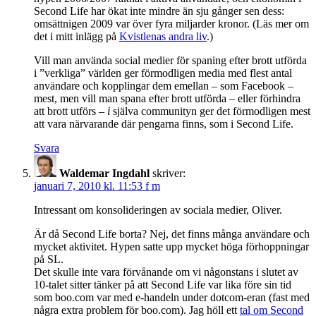
Second Life har ökat inte mindre än sju gånger sen dess:
omsättnigen 2009 var över fyra miljarder kronor. (Läs mer om
det i mitt inlägg på
Kvistlenas andra liv
.)
Vill man använda social medier för spaning efter brott utförda
i ”verkliga” världen ger förmodligen media med flest antal
användare och kopplingar dem emellan – som Facebook –
mest, men vill man spana efter brott utförda – eller förhindra
att brott utförs –
i
själva communityn ger det förmodligen mest
att vara närvarande där pengarna finns, som i Second Life.
Svara
Waldemar Ingdahl
skriver:
januari 7, 2010 kl. 11:53 f m
Intressant om konsolideringen av sociala medier, Oliver.
Är då Second Life borta? Nej, det finns många användare och
mycket aktivitet. Hypen satte upp mycket höga förhoppningar
på SL.
Det skulle inte vara förvånande om vi någonstans i slutet av
10-talet sitter tänker på att Second Life var lika före sin tid
som boo.com var med e-handeln under dotcom-eran (fast med
några extra problem för boo.com). Jag höll ett
tal om Second