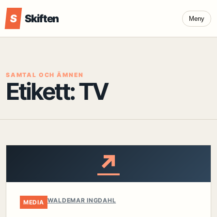
S
Skiften
Meny
SAMTAL OCH ÄMNEN
Etikett:
TV
↗
WALDEMAR INGDAHL
MEDIA