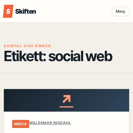
S
Skiften
Meny
SAMTAL OCH ÄMNEN
Etikett:
social web
↗
WALDEMAR INGDAHL
MEDIA