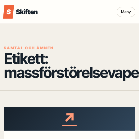
S
Skiften
Meny
SAMTAL OCH ÄMNEN
Etikett:
massförstörelsevap
↗