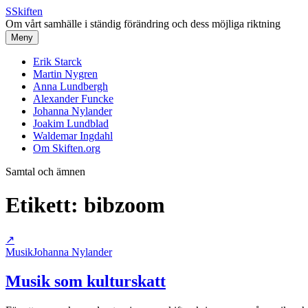
S
Skiften
Om vårt samhälle i ständig förändring och dess möjliga riktning
Meny
Erik Starck
Martin Nygren
Anna Lundbergh
Alexander Funcke
Johanna Nylander
Joakim Lundblad
Waldemar Ingdahl
Om Skiften.org
Samtal och ämnen
Etikett:
bibzoom
↗
Musik
Johanna Nylander
Musik som kulturskatt