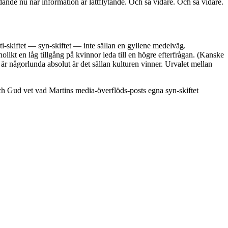
lidande nu när information är lättflytande. Och så vidare. Och så vidare.
nti-skiftet — syn-skiftet — inte sällan en gyllene medelväg.
olikt en låg tillgång på kvinnor leda till en högre efterfrågan. (Kanske
 är någorlunda absolut är det sällan kulturen vinner. Urvalet mellan
och Gud vet vad Martins media-överflöds-posts egna syn-skiftet