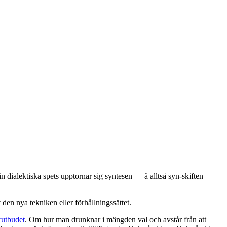
 sin dialektiska spets upptornar sig syntesen — å alltså syn-skiften —
 den nya tekniken eller förhållningssättet.
rutbudet
. Om hur man drunknar i mängden val och avstår från att