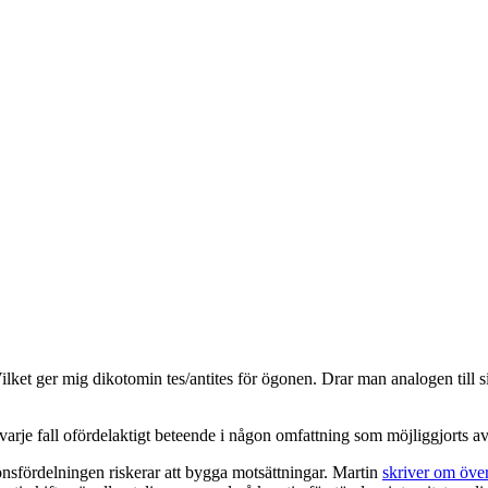
. Vilket ger mig dikotomin tes/antites för ögonen. Drar man analogen till
i varje fall ofördelaktigt beteende i någon omfattning som möjliggjorts av
könsfördelningen riskerar att bygga motsättningar. Martin
skriver om öve