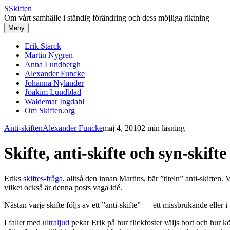
S
Skiften
Om vårt samhälle i ständig förändring och dess möjliga riktning
Meny
Erik Starck
Martin Nygren
Anna Lundbergh
Alexander Funcke
Johanna Nylander
Joakim Lundblad
Waldemar Ingdahl
Om Skiften.org
Anti-skiften
Alexander Funcke
maj 4, 2010
2 min läsning
Skifte, anti-skifte och syn-skifte
Eriks
skiftes-fråga
, alltså den innan Martins, bär ”titeln” anti-skiften
vilket också är denna posts vaga idé.
Nästan varje skifte följs av ett ”anti-skifte” — ett missbrukande eller 
I fallet med
ultraljud
pekar Erik på hur flickfoster väljs bort och hur 