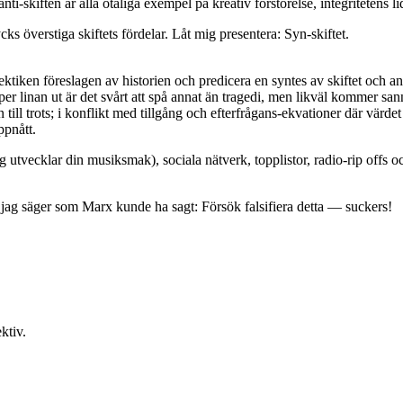
ti-skiften är alla otaliga exempel på kreativ förstörelse, integritetens 
cks överstiga skiftets fördelar. Låt mig presentera: Syn-skiftet.
ektiken föreslagen av historien och predicera en syntes av skiftet och a
er linan ut är det svårt att spå annat än tragedi, men likväl kommer sann
ll trots; i konflikt med tillgång och efterfrågans-ekvationer där värdet
ppnått.
utvecklar din musiksmak), sociala nätverk, topplistor, radio-rip offs 
 jag säger som Marx kunde ha sagt: Försök falsifiera detta — suckers!
ktiv.