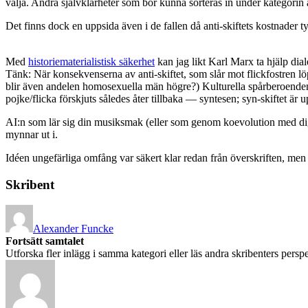
välja. Andra självklarheter som bör kunna sorteras in under kategorin an
Det finns dock en uppsida även i de fallen då anti-skiftets kostnader ty
Med
historiematerialistisk säkerhet
kan jag likt Karl Marx ta hjälp dial
Tänk: När konsekvenserna av anti-skiftet, som slår mot flickfostren löp
blir även andelen homosexuella män högre?) Kulturella spårberoenden ti
pojke/flicka förskjuts således åter tillbaka — syntesen; syn-skiftet är u
AI:n som lär sig din musiksmak (eller som genom koevolution med dig 
mynnar ut i.
Idéen ungefärliga omfång var säkert klar redan från överskriften, men
Skribent
Alexander Funcke
Fortsätt samtalet
Utforska fler inlägg i samma kategori eller läs andra skribenters perspe