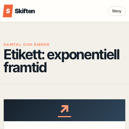
S
Skiften
Meny
SAMTAL OCH ÄMNEN
Etikett:
exponentiell
framtid
↗