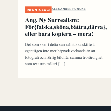
ALEXANDER FUNCKE
INFONTOLOGI
Ang. Ny Surrealism:
För{falska,sköna,bättra,därva},
eller bara kopiera – mera!
Det som sker i detta surrealistiska skifte är
egentligen inte mer häpnadsväckande än att
fotografi och rörlig bild får samma trovärdighet
som text och måleri […]