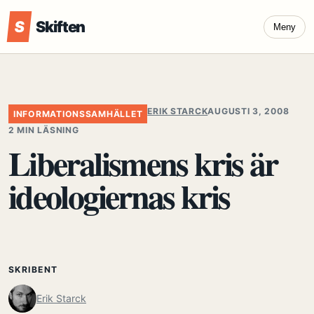
S
Skiften
Meny
ERIK STARCK
AUGUSTI 3, 2008
INFORMATIONSSAMHÄLLET
2 MIN LÄSNING
Liberalismens kris är
ideologiernas kris
SKRIBENT
Erik Starck