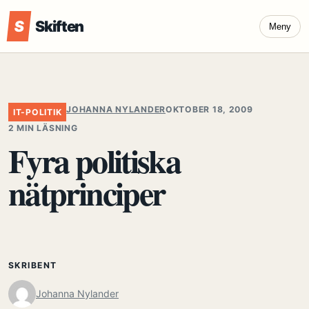
S
Skiften
Meny
JOHANNA NYLANDER
OKTOBER 18, 2009
IT-POLITIK
2 MIN LÄSNING
Fyra politiska
nätprinciper
SKRIBENT
Johanna Nylander