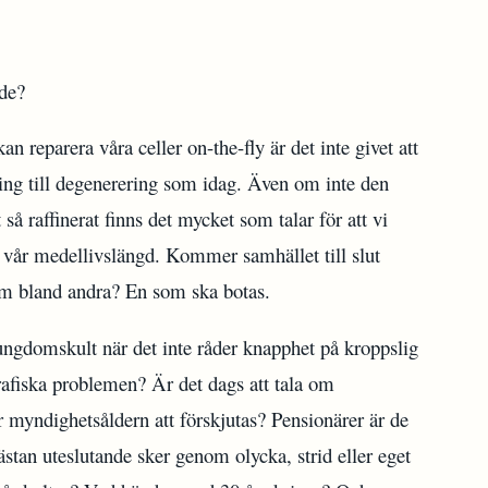
de?
n reparera våra celler on-the-fly är det inte givet att
ng till degenerering som idag. Även om inte den
så raffinerat finns det mycket som talar för att vi
a vår medellivslängd. Kommer samhället till slut
om bland andra? En som ska botas.
ngdomskult när det inte råder knapphet på kroppslig
fiska problemen? Är det dags att tala om
ar myndighetsåldern att förskjutas? Pensionärer är de
stan uteslutande sker genom olycka, strid eller eget