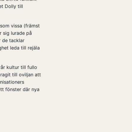
 Dolly till
rsom vissa (främst
r sig lurade på
 de tacklar
t leda till rejäla
r kultur till fullo
git till oviljan att
nisationers
ett fönster där nya