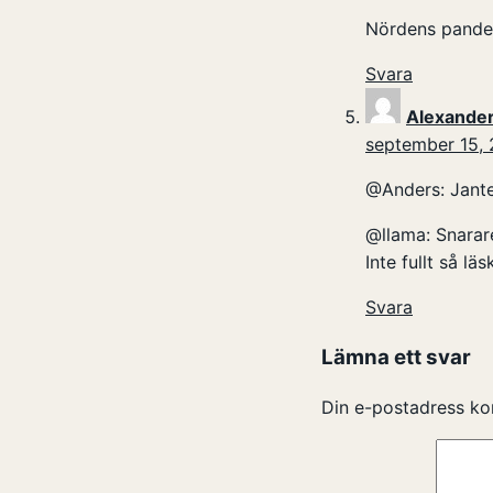
Nördens pandem
Svara
Alexande
september 15, 
@Anders: Jante
@llama: Snarare
Inte fullt så läs
Svara
Lämna ett svar
Din e-postadress ko