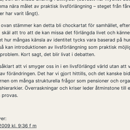
ma nära målet av praktisk livsförlängning – steget från fåret
r har varit långt).
ovan stämmer kan detta bli chockartat för samhället, efte
 skäl att tro att de kan missa det förlängda livet och känne
t hur mångas känsla av identitet tycks vara baserad på hur
 kan introduktionen av livsförlängning som praktisk möjlighe
roblem. Kort sagt, det blir livat i debatten.
såklart att vi smyger oss in i en livsförlängd värld utan att vå
v förändringen. Det har vi gjort hittills, och det kanske bidra
hornen om många strukturella frågor som pensioner och orga
hierarkier. Överraskningar och kriser leder åtminstone till 
n provas.
ver:
2009 kl. 9:36 f m