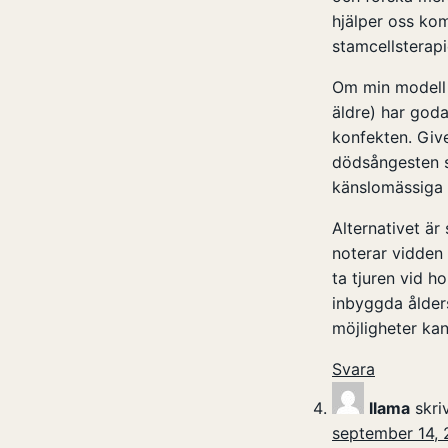
hjälper oss kom
stamcellsterapie
Om min modell 
äldre) har goda
konfekten. Give
dödsångesten så
känslomässiga p
Alternativet är 
noterar vidden a
ta tjuren vid 
inbyggda ålders
möjligheter ka
Svara
llama
skri
september 14, 