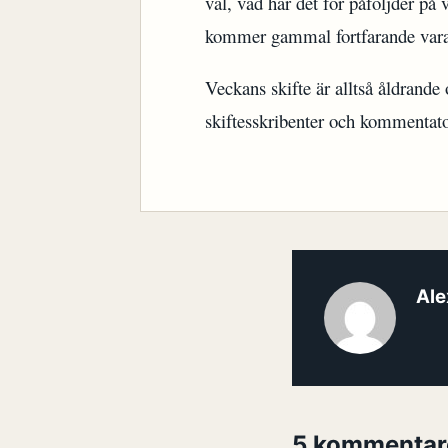
val, vad har det för påföljder på
kommer gammal fortfarande vara
Veckans skifte är alltså åldrande
skiftesskribenter och kommentator
Ale
5 kommentar