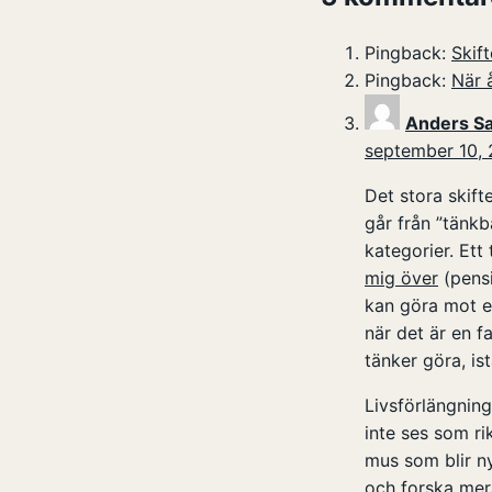
Pingback:
Skif
Pingback:
När 
Anders S
september 10, 
Det stora skift
går från ”tänkb
kategorier. Ett
mig över
(pensi
kan göra mot e
när det är en f
tänker göra, ist
Livsförlängning 
inte ses som ri
mus som blir ny
och forska mera