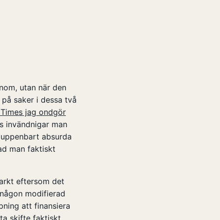
enom, utan när den
a på saker i dessa två
i Times jag ondgör
ns invändnigar man
r uppenbart absurda
vad man faktiskt
starkt eftersom det
m någon modifierad
pning att finansiera
a skifte faktiskt