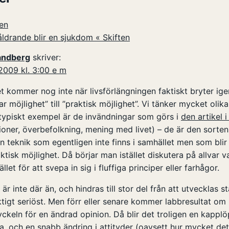
ten
åldrande blir en sjukdom « Skiften
andberg
skriver:
2009 kl. 3:00 e m
et kommer nog inte när livsförlängningen faktiskt bryter ig
ar möjlighet” till ”praktisk möjlighet”. Vi tänker mycket olik
 typiskt exempel är de invändningar som görs i
den artikel 
oner, överbefolkning, mening med livet) – de är den sorte
n teknik som egentligen inte finns i samhället men som bli
aktisk möjlighet. Då börjar man istället diskutera på allvar 
ället för att svepa in sig i fluffiga principer eller farhågor.
är inte där än, och hindras till stor del från att utvecklas 
ktigt seriöst. Men förr eller senare kommer labbresultat o
ckeln för en ändrad opinion. Då blir det troligen en kapplö
, och en snabb ändring i attityder (oavsett hur mycket dett