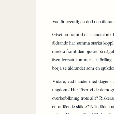
Vad är egentligen död och åldran
Givet en framtid där nanoteknik ka
åldrande har samma starka koppli
direkta framtiden bjuder på något 
även fortsatt kommer att förläng
börja se åldrandet som en sjukd
Vidare, vad händer med dagens u
ungdom? Hur löser vi de demogra
överbefolkning trots allt? Risker
ett utdöende släkte? När döden nä