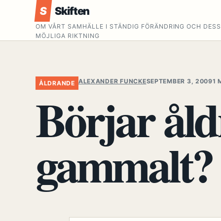
S
Skiften
OM VÅRT SAMHÄLLE I STÄNDIG FÖRÄNDRING OCH DES
MÖJLIGA RIKTNING
ALEXANDER FUNCKE
SEPTEMBER 3, 2009
1 
ÅLDRANDE
Börjar åld
gammalt?