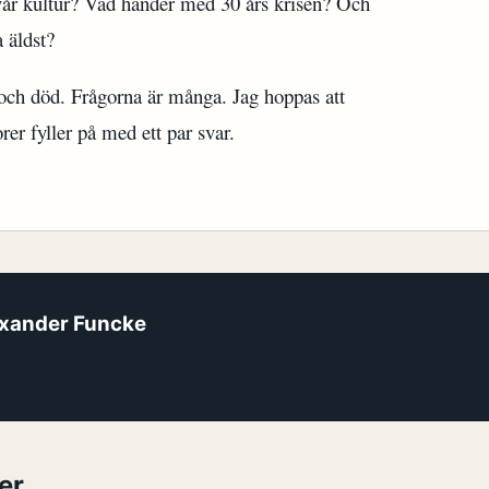
 vår kultur? Vad händer med 30 års krisen? Och
 äldst?
 och död. Frågorna är många. Jag hoppas att
er fyller på med ett par svar.
xander Funcke
er