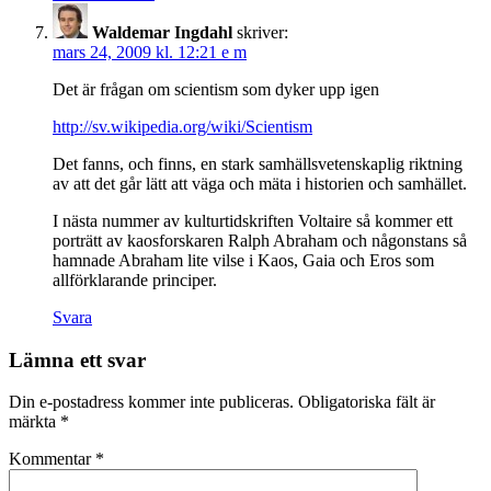
Waldemar Ingdahl
skriver:
mars 24, 2009 kl. 12:21 e m
Det är frågan om scientism som dyker upp igen
http://sv.wikipedia.org/wiki/Scientism
Det fanns, och finns, en stark samhällsvetenskaplig riktning
av att det går lätt att väga och mäta i historien och samhället.
I nästa nummer av kulturtidskriften Voltaire så kommer ett
porträtt av kaosforskaren Ralph Abraham och någonstans så
hamnade Abraham lite vilse i Kaos, Gaia och Eros som
allförklarande principer.
Svara
Lämna ett svar
Din e-postadress kommer inte publiceras.
Obligatoriska fält är
märkta
*
Kommentar
*