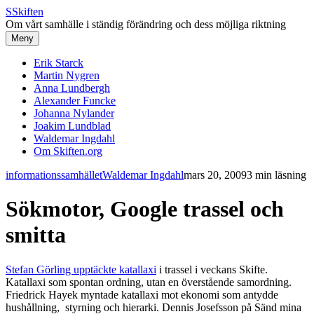
S
Skiften
Om vårt samhälle i ständig förändring och dess möjliga riktning
Meny
Erik Starck
Martin Nygren
Anna Lundbergh
Alexander Funcke
Johanna Nylander
Joakim Lundblad
Waldemar Ingdahl
Om Skiften.org
informationssamhället
Waldemar Ingdahl
mars 20, 2009
3 min läsning
Sökmotor, Google trassel och
smitta
Stefan Görling upptäckte katallaxi
i trassel i veckans Skifte.
Katallaxi som spontan ordning, utan en överstående samordning.
Friedrick Hayek myntade katallaxi mot ekonomi som antydde
hushållning, styrning och hierarki. Dennis Josefsson på Sänd mina