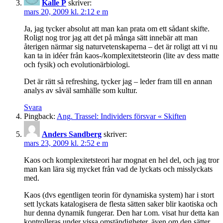
Kalle P
skriver:
mars 20, 2009 kl. 2:12 e m
Ja, jag tycker absolut att man kan prata om ett sådant skifte.
Roligt nog tror jag att det på många sätt innebär att man
återigen närmar sig naturvetenskaperna – det är roligt att vi nu
kan ta in idéer från kaos-/komplexitetsteorin (lite av dess matte
och fysik) och evolutionärbiologi.
Det är rätt så refreshing, tycker jag – leder fram till en annan
analys av såväl samhälle som kultur.
Svara
Pingback:
Ang. Trassel: Individers försvar « Skiften
Anders Sandberg
skriver:
mars 23, 2009 kl. 2:52 e m
Kaos och komplexitetsteori har mognat en hel del, och jag tror
man kan lära sig mycket från vad de lyckats och misslyckats
med.
Kaos (dvs egentligen teorin för dynamiska system) har i stort
sett lyckats katalogisera de flesta sätten saker blir kaotiska och
hur denna dynamik fungerar. Den har t.om. visat hur detta kan
kontrolleras under vissa omständigheter, även om den sätter