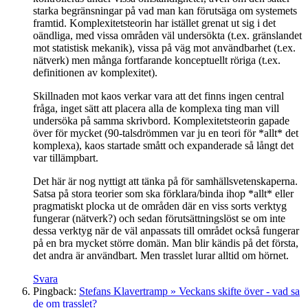
starka begränsningar på vad man kan förutsäga om systemets
framtid. Komplexitetsteorin har istället grenat ut sig i det
oändliga, med vissa områden väl undersökta (t.ex. gränslandet
mot statistisk mekanik), vissa på väg mot användbarhet (t.ex.
nätverk) men många fortfarande konceptuellt röriga (t.ex.
definitionen av komplexitet).
Skillnaden mot kaos verkar vara att det finns ingen central
fråga, inget sätt att placera alla de komplexa ting man vill
undersöka på samma skrivbord. Komplexitetsteorin gapade
över för mycket (90-talsdrömmen var ju en teori för *allt* det
komplexa), kaos startade smått och expanderade så långt det
var tillämpbart.
Det här är nog nyttigt att tänka på för samhällsvetenskaperna.
Satsa på stora teorier som ska förklara/binda ihop *allt* eller
pragmatiskt plocka ut de områden där en viss sorts verktyg
fungerar (nätverk?) och sedan förutsättningslöst se om inte
dessa verktyg när de väl anpassats till området också fungerar
på en bra mycket större domän. Man blir kändis på det första,
det andra är användbart. Men trasslet lurar alltid om hörnet.
Svara
Pingback:
Stefans Klavertramp » Veckans skifte över - vad sa
de om trasslet?