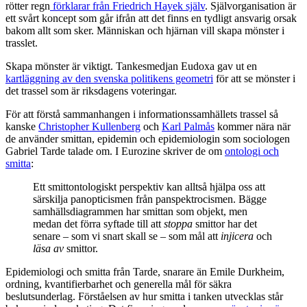
rötter regn
förklarar från Friedrich Hayek själv
. Självorganisation är
ett svårt koncept som går ifrån att det finns en tydligt ansvarig orsak
bakom allt som sker. Människan och hjärnan vill skapa mönster i
trasslet.
Skapa mönster är viktigt. Tankesmedjan Eudoxa gav ut en
kartläggning av den svenska politikens geometri
för att se mönster i
det trassel som är riksdagens voteringar.
För att förstå sammanhangen i informationssamhällets trassel så
kanske
Christopher Kullenberg
och
Karl Palmås
kommer nära när
de använder smittan, epidemin och epidemiologin som sociologen
Gabriel Tarde talade om. I Eurozine skriver de om
ontologi och
smitta
:
Ett smittontologiskt perspektiv kan alltså hjälpa oss att
särskilja panopticismen från panspektrocismen. Bägge
samhällsdiagrammen har smittan som objekt, men
medan det förra syftade till att
stoppa
smittor har det
senare – som vi snart skall se – som mål att
injicera
och
läsa av
smittor.
Epidemiologi och smitta från Tarde, snarare än Emile Durkheim,
ordning, kvantifierbarhet och generella mål för säkra
beslutsunderlag. Förståelsen av hur smitta i tanken utvecklas står