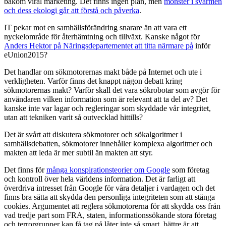
bakom viral marketing. Det finns ingen plan, men
mönster i svärmen
och dess ekologi går att förstå och påverka
.
IT pekar
mot en samhällsförändring snarare än att vara ett
nyckelområde för återhämtning och tillväxt. Kanske något för
Anders Hektor på Näringsdepartementet att titta närmare på
inför
eUnion2015?
Det handlar om sökmotorernas makt både på Internet och ute i
verkligheten. Varför finns det knappt någon debatt kring
sökmotorernas makt? Varför skall det vara sökrobotar som avgör för
användaren vilken information som är relevant att ta del av? Det
kanske inte var lagar och regleringar som skyddade vår integritet,
utan att tekniken varit så outvecklad hittills?
Det är svårt att diskutera sökmotorer och sökalgoritmer i
samhällsdebatten, sökmotorer innehåller komplexa algoritmer och
makten att leda är mer subtil än makten att styr.
Det finns för
många konspirationsteorier om Google
som företag
och kontroll över hela världens information. Det är farligt att
överdriva intresset från Google för våra detaljer i vardagen och det
finns bra sätta att skydda den personliga integriteten som att stänga
cookies. Argumentet att reglera sökmotorerna för att skydda oss från
vad tredje part som FRA, staten, informationssökande stora företag
och terrorgrupper kan få tag på låter inte så smart, bättre är att