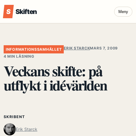
S
Skiften
Meny
ERIK STARCK
MARS 7, 2009
INFORMATIONSSAMHÄLLET
4 MIN LÄSNING
Veckans skifte: på
utflykt i idévärlden
SKRIBENT
Erik Starck