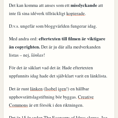
misslyckande
Det kan komma att anses som ett
att
inte få sina idéverk tillräckligt
kopierade
.
D.v.s. ungefär som bloggvärlden fungerar idag.
eftertexten till filmen är viktigare
Med andra ord:
än copyrighten.
Det är ju där alla medverkanden
listas – nej,
länkas
!
För det är såklart vad det är. Hade eftertexten
uppfunnits idag hade det självklart varit en länklista.
Det är runt
länken
(
Isobel
igen
!) en hållbar
upphovsrättslagstiftning bör byggas.
Creative
Commons
är ett försök i den riktningen.
Det är 15 år sedan The Economy of Ideas skrevs. Jag