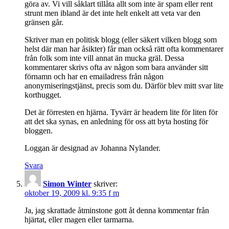
göra av. Vi vill såklart tillåta allt som inte är spam eller rent
strunt men ibland är det inte helt enkelt att veta var den
gränsen går.
Skriver man en politisk blogg (eller säkert vilken blogg som
helst där man har åsikter) får man också rätt ofta kommentarer
från folk som inte vill annat än mucka gräl. Dessa
kommentarer skrivs ofta av någon som bara använder sitt
förnamn och har en emailadress från någon
anonymiseringstjänst, precis som du. Därför blev mitt svar lite
korthugget.
Det är förresten en hjärna. Tyvärr är headern lite för liten för
att det ska synas, en anledning för oss att byta hosting för
bloggen.
Loggan är designad av Johanna Nylander.
Svara
Simon Winter
skriver:
oktober 19, 2009 kl. 9:35 f m
Ja, jag skrattade åtminstone gott åt denna kommentar från
hjärtat, eller magen eller tarmarna.