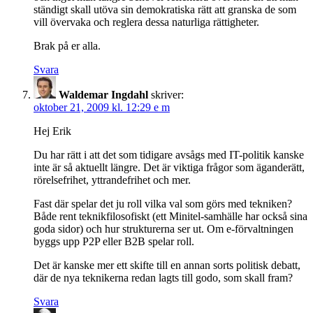
ständigt skall utöva sin demokratiska rätt att granska de som
vill övervaka och reglera dessa naturliga rättigheter.
Brak på er alla.
Svara
Waldemar Ingdahl
skriver:
oktober 21, 2009 kl. 12:29 e m
Hej Erik
Du har rätt i att det som tidigare avsågs med IT-politik kanske
inte är så aktuellt längre. Det är viktiga frågor som äganderätt,
rörelsefrihet, yttrandefrihet och mer.
Fast där spelar det ju roll vilka val som görs med tekniken?
Både rent teknikfilosofiskt (ett Minitel-samhälle har också sina
goda sidor) och hur strukturerna ser ut. Om e-förvaltningen
byggs upp P2P eller B2B spelar roll.
Det är kanske mer ett skifte till en annan sorts politisk debatt,
där de nya teknikerna redan lagts till godo, som skall fram?
Svara