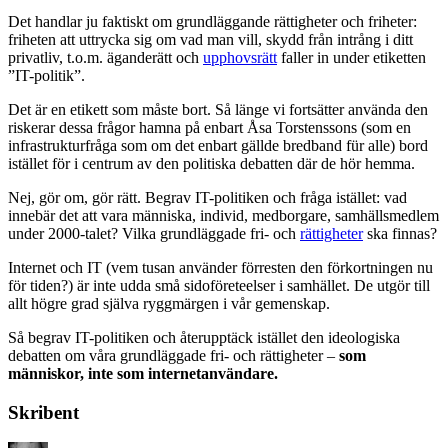
Det handlar ju faktiskt om grundläggande rättigheter och friheter:
friheten att uttrycka sig om vad man vill, skydd från intrång i ditt
privatliv, t.o.m. äganderätt och
upphovsrätt
faller in under etiketten
”IT-politik”.
Det är en etikett som måste bort. Så länge vi fortsätter använda den
riskerar dessa frågor hamna på enbart Åsa Torstenssons (som en
infrastrukturfråga som om det enbart gällde bredband für alle) bord
istället för i centrum av den politiska debatten där de hör hemma.
Nej, gör om, gör rätt. Begrav IT-politiken och fråga istället: vad
innebär det att vara människa, individ, medborgare, samhällsmedlem
under 2000-talet? Vilka grundläggade fri- och
rättigheter
ska finnas?
Internet och IT (vem tusan använder förresten den förkortningen nu
för tiden?) är inte udda små sidoföreteelser i samhället. De utgör till
allt högre grad själva ryggmärgen i vår gemenskap.
Så begrav IT-politiken och återupptäck istället den ideologiska
debatten om våra grundläggade fri- och rättigheter –
som
människor, inte som internetanvändare.
Skribent