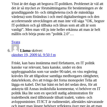
Visst är det dags att begrava IT-politiken. Problemet är väl att
det är så mycket av förutsättningarna för bestämningen av de
grundläggande fri- och rättigheterna (och de mänskliga
värdena) som förändras i och med digitaliseringen och den
accelererande utvecklingen att man inte vill säga ”OK, begrav
IT-politiken och gå tillbaka och låtsas som att allt är som
vanligt”. Men man vill ju inte heller erkänna att man är helt
mållös och börja prata om ”politik 2.0″…
Svara
Llama
skriver:
oktober 19, 2009 kl. 9:50 f m
Friskt, kan bara instämma med författaren, en IT politik
kanske var relevant, bara kanske, under en den
uppbyggnadsfas som var under 90-talet, en viss reglering
krävdes för att tillgodose samtliga medborgares rättigheter,
data/telekom, dvs att tvinga det forna monopolet Telia att
lägga en kabel. Det har hänt en hel del sedan dess, för att
anknyta till Annas insiktsfulla kommentar, vi behöver en IT
politik lika lite som en speciell statlig adminstration för
toalettbesök med tillhörande tillsatt toalett, vatten- och
avloppsminister. IT/ICT är rudimentärt, allestädes närvarande
och inget man längre behöver reflektera över mer än att man