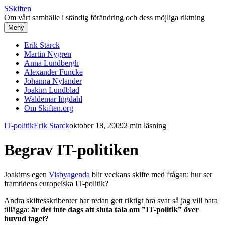
S
Skiften
Om vårt samhälle i ständig förändring och dess möjliga riktning
Meny
Erik Starck
Martin Nygren
Anna Lundbergh
Alexander Funcke
Johanna Nylander
Joakim Lundblad
Waldemar Ingdahl
Om Skiften.org
IT-politik
Erik Starck
oktober 18, 2009
2 min läsning
Begrav IT-politiken
Joakims egen
Visbyagenda
blir veckans skifte med frågan: hur ser
framtidens europeiska IT-politik?
Andra skiftesskribenter har redan gett riktigt bra svar så jag vill bara
tillägga:
är det inte dags att sluta tala om ”IT-politik” över
huvud taget?