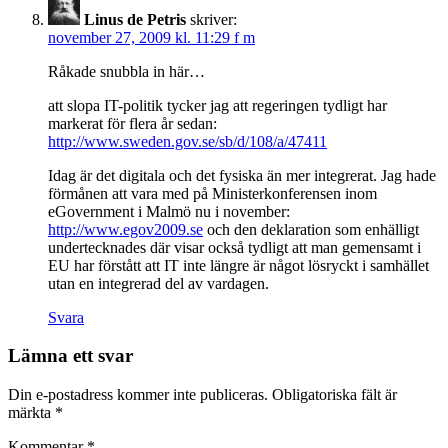
Linus de Petris
skriver:
november 27, 2009 kl. 11:29 f m
Råkade snubbla in här…
att slopa IT-politik tycker jag att regeringen tydligt har
markerat för flera år sedan:
http://www.sweden.gov.se/sb/d/108/a/47411
Idag är det digitala och det fysiska än mer integrerat. Jag hade
förmånen att vara med på Ministerkonferensen inom
eGovernment i Malmö nu i november:
http://www.egov2009.se
och den deklaration som enhälligt
undertecknades där visar också tydligt att man gemensamt i
EU har förstått att IT inte längre är något lösryckt i samhället
utan en integrerad del av vardagen.
Svara
Lämna ett svar
Din e-postadress kommer inte publiceras.
Obligatoriska fält är
märkta
*
Kommentar
*