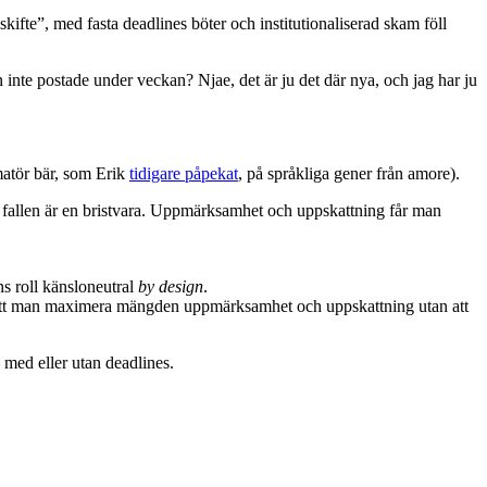
kifte”, med fasta deadlines böter och institutionaliserad skam föll
nte postade under veckan? Njae, det är ju det där nya, och jag har ju
amatör bär, som Erik
tidigare påpekat
, på språkliga gener från amore).
åda fallen är en bristvara. Uppmärksamhet och uppskattning får man
ns roll känsloneutral
by design
.
så att man maximera mängden uppmärksamhet och uppskattning utan att
 med eller utan deadlines.