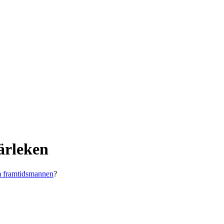
ärleken
m framtidsmannen
?