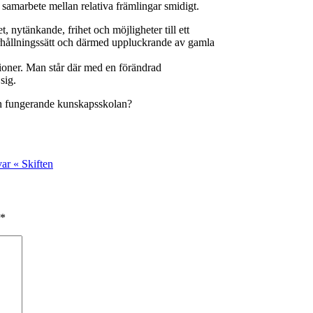
gt samarbete mellan relativa främlingar smidigt.
, nytänkande, frihet och möjligheter till ett
 förhållningssätt och därmed uppluckrande av gamla
utioner. Man står där med en förändrad
sig.
en fungerande kunskapsskolan?
var « Skiften
*