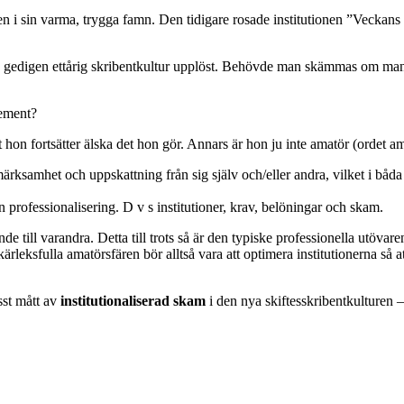
n i sin varma, trygga famn. Den tidigare rosade institutionen ”Veckans s
en gedigen ettårig skribentkultur upplöst. Behövde man skämmas om man i
ement?
t hon fortsätter älska det hon gör. Annars är hon ju inte amatör (ordet 
ppmärksamhet och uppskattning från sig själv och/eller andra, vilket i b
 professionalisering. D v s institutioner, krav, belöningar och skam.
e till varandra. Detta till trots så är den typiske professionella utövare
ärleksfulla amatörsfären bör alltså vara att optimera institutionerna 
isst mått av
institutionaliserad skam
i den nya skiftesskribentkulturen –