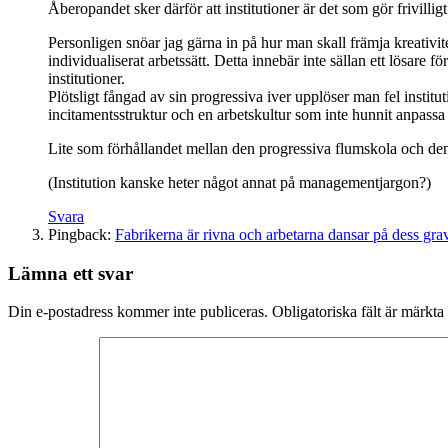
Åberopandet sker därför att institutioner är det som gör frivilli
Personligen snöar jag gärna in på hur man skall främja kreativitet
individualiserat arbetssätt. Detta innebär inte sällan ett lösare
institutioner.
Plötsligt fångad av sin progressiva iver upplöser man fel instit
incitamentsstruktur och en arbetskultur som inte hunnit anpassa 
Lite som förhållandet mellan den progressiva flumskola och d
(Institution kanske heter något annat på managementjargon?)
Svara
Pingback:
Fabrikerna är rivna och arbetarna dansar på dess gra
Lämna ett svar
Din e-postadress kommer inte publiceras.
Obligatoriska fält är märkta