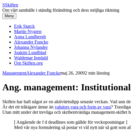
S
Skiften
Om vårt samhälle i ständig förändring och dess möjliga riktning
Meny
Erik Starck
Martin Nygren
Anna Lundbergh
Alexander Funcke
Johanna Nylander
Joakim Lundblad
Waldemar Ingdahl
Om Skiften.org
Management
Alexander Funcke
maj 26, 2009
2 min läsning
Ang. management: Institutional
Skiften har haft något av en aktivitetsdipp senaste veckan. Vad ann d
Är det ett tråkigare ämne än
valutors vara och form av vara
? Trasslig
Utan mitt under det trevliga och skribentvänliga management-skiftet 
[ Angående de f d deadlines som gällde för veckopostningar ]
Med vår nya formulering så postar vi väl nytt när så gott som all