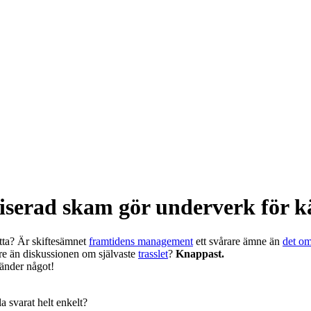
iserad skam gör underverk för k
etta? Är skiftesämnet
framtidens management
ett svårare ämne än
det o
are än diskussionen om självaste
trasslet
?
Knappast.
händer något!
a svarat helt enkelt?