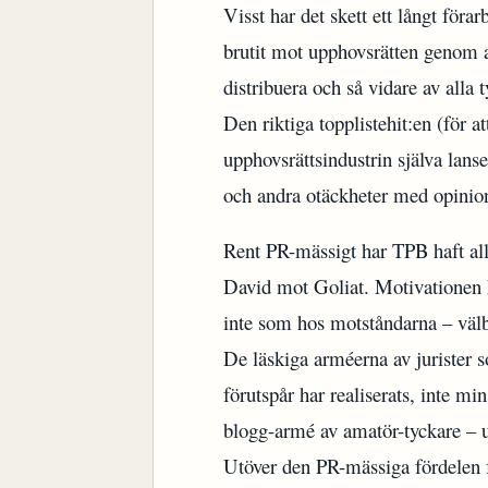
Visst har det skett ett långt föra
brutit mot upphovsrätten genom att
distribuera och så vidare av alla 
Den riktiga topplistehit:en (för a
upphovsrättsindustrin själva la
och andra otäckheter med opinion
Rent PR-mässigt har TPB haft alla
David mot Goliat. Motivationen ha
inte som hos motståndarna – välbe
De läskiga arméerna av jurister 
förutspår har realiserats, inte m
blogg-armé av amatör-tyckare – ut
Utöver den PR-mässiga fördelen f