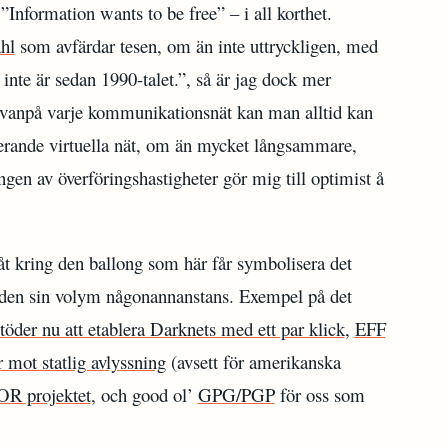
 ”Information wants to be free” – i all korthet.
hl
som avfärdar tesen, om än inte uttryckligen, med
 inte är sedan 1990-talet.”, så är jag dock mer
 ovanpå varje kommunikationsnät kan man alltid kan
rande virtuella nät, om än mycket långsammare,
gen av överföringshastigheter gör mig till optimist å
åt kring den ballong som här får symbolisera det
ar den sin volym någonannanstans. Exempel på det
öder nu att etablera Darknets med ett par klick
,
EFF
 mot statlig avlyssning
(avsett för amerikanska
OR projektet
, och good ol’
GPG/PGP
för oss som