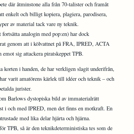
rbete där åtminstone alla från 70-talister och framåt
 enkelt och billigt kopiera, plagiera, parodisera,
typer av material tack vare ny teknik.
tt fortsätta analogin med pop:en) har dock
nserat genom att i kölvattnet på FRA, IPRED, ACTA
 emot sig attackera piratskeppet TPB.
 korten i handen, de har verkligen slagit underifrån,
r varit amatörens kärlek till idéer och teknik – och
talda jurister.
som Barlows dystopiska bild av immaterialrätt
inst i och med IPRED, men det finns en motkraft. En
rustade med lika delar hjärta och hjärna.
ör TPB, så är den teknikdeterministiska tes som de