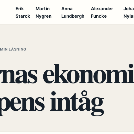
Erik
Martin
Anna
Alexander
Joh
Starck
Nygren
Lundbergh
Funcke
Nyla
S
 MIN LÄSNING
rnas ekonomi
ens intåg