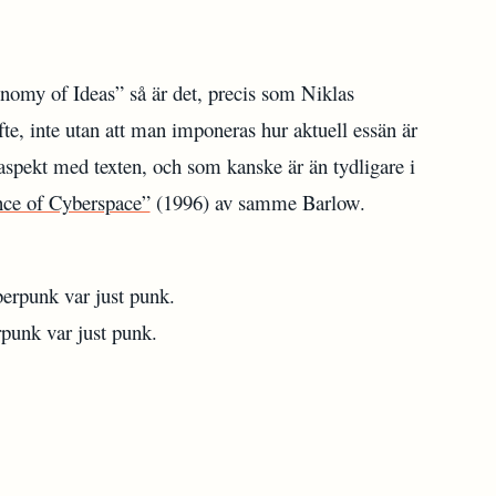
omy of Ideas” så är det, precis som Niklas
te, inte utan att man imponeras hur aktuell essän är
aspekt med texten, och som kanske är än tydligare i
nce of Cyberspace”
(1996) av samme Barlow.
rpunk var just punk.