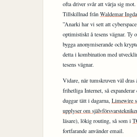
ofta driver svår att värja sig mot.
Tillskillnad från
Waldemar Ingda
”Anarki har vi sett att cyberspace
optimistiskt å tesens vägnar. Ty
bygga anonymiserande och krypte
detta i kombination med utvecklin
tesens vägnar.
Vidare, när tumskruven väl dras 
frihetliga Internet, så expander
duggar tätt i dagarna,
Limewire st
upplyser om självförsvarstekniker
läsare), lökig routing, så som i
T
fortfarande använder email.