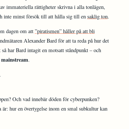
v immateriella rättigheter skrivna i alla tonlägen,
 inte minst försök till att hålla sig till en
saklig ton
.
om dagen om att
”piratismen” håller på att bli
ndmätaren Alexander Bard för att ta reda på hur det
gt så har Bard intagit en motsatt ståndpunkt – och
mainstream
m
.
ppen? Och vad innebär döden för cyberpunken?
a är: hur en övertygelse inom en smal subkultur kan