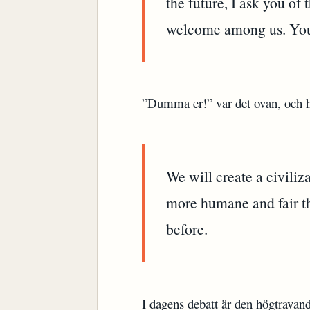
the future, I ask you of 
welcome among us. You 
”Dumma er!” var det ovan, och hä
We will create a civiliz
more humane and fair t
before.
I dagens debatt är den högtravand