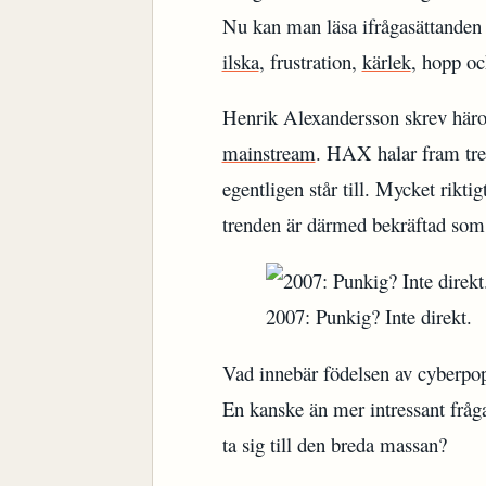
Nu kan man läsa ifrågasättanden a
ilska
, frustration,
kärlek
, hopp och
Henrik Alexandersson skrev här
mainstream
. HAX halar fram tre
egentligen står till. Mycket rikti
trenden är därmed bekräftad so
2007: Punkig? Inte direkt.
Vad innebär födelsen av cyberpo
En kanske än mer intressant fråg
ta sig till den breda massan?