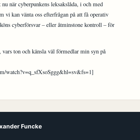
t nu när cyberpunkens leksakslåda, i och med
m vi kan vänta oss efterfrågan på att få operativ
öns cyberförsvar – eller åtminstone kontroll – för
, vars ton och känsla väl förmedlar min syn på
com/watch?v=q_sfXsoSggg&hl=sv&fs=1]
xander Funcke