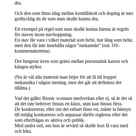
dra.
Och den som finns idag mellan kosttillskott och doping är mer
godtycklig än de som man skulle kunna dra.
Ett exempel på regel som man skulle kunna härma är regeln
för staven inom stavhoppning.
En stav får vara i vilket material som helst, hur lång som helst,
men den får inte innehålla något ”mekaniskt” (enl. OS-
kommentatorerna).
Det fungerar även som gräns mellan pneumatisk kanon och
kängru-styltor.
(Nu är väl alla material man böjer för att få till hoppet
mekansika i någon mening, men det går att definiera det
tillåtna.)
Vad det gäller Bionic womans medverkan eller ej, så är det så
att det inte behöver finnas en klass, utan kan finnas flera.
De konkurrerar, eller om det enbart finns en, måste ta hänsyn
till möjlig konkurrens och anpassar därför reglerna efter det
som efterfrågas av aktiva och publik.
Med andra ord, om hon är sevärd så skulle hon få vara med
och leka.