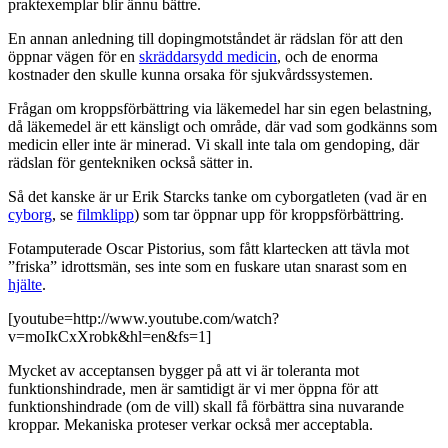
praktexemplar blir ännu bättre.
En annan anledning till dopingmotståndet är rädslan för att den
öppnar vägen för en
skräddarsydd medicin
, och de enorma
kostnader den skulle kunna orsaka för sjukvårdssystemen.
Frågan om kroppsförbättring via läkemedel har sin egen belastning,
då läkemedel är ett känsligt och område, där vad som godkänns som
medicin eller inte är minerad. Vi skall inte tala om gendoping, där
rädslan för gentekniken också sätter in.
Så det kanske är ur Erik Starcks tanke om cyborgatleten (vad är en
cyborg
, se
filmklipp
) som tar öppnar upp för kroppsförbättring.
Fotamputerade Oscar Pistorius, som fått klartecken att tävla mot
”friska” idrottsmän, ses inte som en fuskare utan snarast som en
hjälte
.
[youtube=http://www.youtube.com/watch?
v=moIkCxXrobk&hl=en&fs=1]
Mycket av acceptansen bygger på att vi är toleranta mot
funktionshindrade, men är samtidigt är vi mer öppna för att
funktionshindrade (om de vill) skall få förbättra sina nuvarande
kroppar. Mekaniska proteser verkar också mer acceptabla.