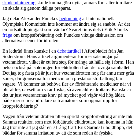
skademinimering
skulle kunna göra nytta, annars fortsätter idrottare
att skada sig genom dåliga preparat.
Jag delar Alexander Funckes
bedömning
att Internationella
Olympiska Kommittén inte kommer att ändra sig så snabbt. Är det
en fortsatt dopingjakt som väntar? Svaret finns dels i Erik Starcks
fråga
om kroppsförbättring och Funckes viktiga diskussion om
alternativa scener för idrotten.
En ledtråd finns kanske i en
debattartikel
i Aftonbladet från Jan
Söderström. Hans artikel argumenterar för mer satsningar på
veteranidrott, vilket är ett bra steg för många att hålla sig i form. Han
pekar också på isoleringen för elitdrotten från det övriga samhället.
Det jag tog fasta på är just hur veteranidrotten nog får ännu mer gråa
zoner, där gränserna för medicin och prestationsförbättring blir
vagare. Vi kommer att behöva fler av förbättrande mediciner när vi
blir äldre, oavsett om vi är friska, så även äldre idrottare. Kanske är
det ur just veteranernas krav på mycket god vigör vid hög ålder,
både mer seriösa idrottare och amatörer som öppnar upp för
kroppsförbättring?
Vägen från veteranidrotten till en spridd kroppförbättring är inte rak.
Samma reaktion som mot förbättrade elitidrottare kan komma in här.
Jag tror inte att jag slår en 71-årig Carl-Erik Särndal i höjdhopp, det
bäddar för samma irritation av att de som redan är fysiska