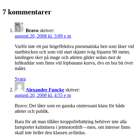
7 kommentarer
Bravo
skriver:
augusti 20, 2008 kl. 3:09 e m
Varför inte ett par högeffektiva pneumatiska ben som låser vid
startblocken och som vid start skjuter iväg löparen 90 meter,
landingen sker på mage och atleten glider sedan mot de
luftkuddar som finns vid löpbanans kurva, dvs en bra bit över
målet.
Svara
Alexander Funcke
skriver:
augusti 20, 2008 kl. 4:55 e m
Bravo: Det låter som en ganska ointressant klass för både
atleter och publik.
Bara för att man tillåter kroppsförbättring behöver inte alla
fartsporter kulminera i jetmotordrift—men, om intresse finns
skall inte heller den klassen avfärdas.