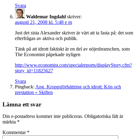
Svara
Waldemar Ingdahl
skriver:
augusti 21, 2008 kl. 5:48 e m
Just det sista Alexander skriver är värt att ta fasta på: det som
efterfrågas av aktiva och publik.
Tänk på att idrott faktiskt är en del av nöjesbranschen, som
The Economist påpekade nyligen
http://www.economist.com/specialreports/displayStory.cfm?
story_id=11825627
Svara
Pingback:
Ang. Kroppsförbättring och idrott: Kön och
prestation « Skiften
Lämna ett svar
Din e-postadress kommer inte publiceras.
Obligatoriska fält är
märkta
*
Kommentar
*