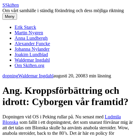
S
Skiften
Om vårt samhälle i ständig förändring och dess möjliga riktning
Meny
Erik Starck
Martin Nygren
Anna Lundbergh
Alexander Funcke
Johanna Nylander
Joakim Lundblad
Waldemar Ingdahl
Om Skiften.org
dopning
Waldemar Ingdahl
augusti 20, 2008
3 min läsning
Ang. Kroppsförbättring och
idrott: Cyborgen vår framtid?
Dopningen vid OS i Peking rullar på. Nu senast med
Ludmila
Blonska
som fallit i ett dopningstest, det som snarast förvånar mig är
att det talas om Blonska skulle ha använts anabola steroider. Wow,
anabola steroider, back to the 80’s. Det är här en policy för