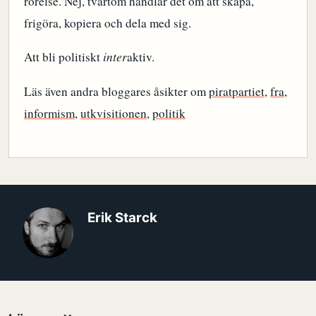
rörelse. Nej, tvärtom handlar det om att skapa,
frigöra, kopiera och dela med sig.
Att bli politiskt
inter
aktiv.
Läs även andra bloggares åsikter om
piratpartiet
,
fra
,
informism
,
utkvisitionen
,
politik
Erik Starck