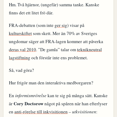
Hm. Två hjärnor, (ungefär) samma tanke. Kanske
finns det ett litet frö där.
FRA-debatten (som inte
ger sig
) visar på
kulturskiftet
som skett. Mer än 70% av Sveriges
ungdomar säger att FRA-lagen kommer att påverka
deras val 2010
. ”De gamla” talar om
teknikneutral
lagstiftning
och förstår inte ens problemet.
Så, vad göra?
Hur frigör man den interaktiva medborgaren?
En
informismrörelse
kan te sig på många sätt. Kanske
Cory Doctorow
är
något på spåren när han efterlyser
en
anti-rörelse till inkvisitionen
–
utkvisitionen
: