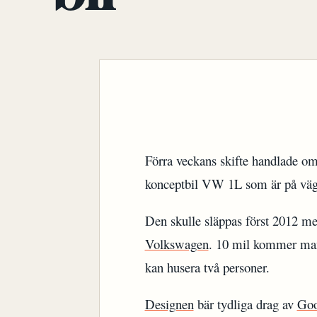
Förra veckans skifte handlade o
konceptbil VW 1L som är på väg
Den skulle släppas först 2012 m
Volkswagen
. 10 mil kommer man 
kan husera två personer.
Designen
bär tydliga drag av
Goo