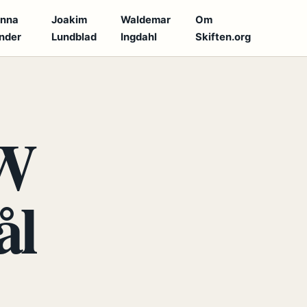
anna
Joakim
Waldemar
Om
nder
Lundblad
Ingdahl
Skiften.org
VW
ål