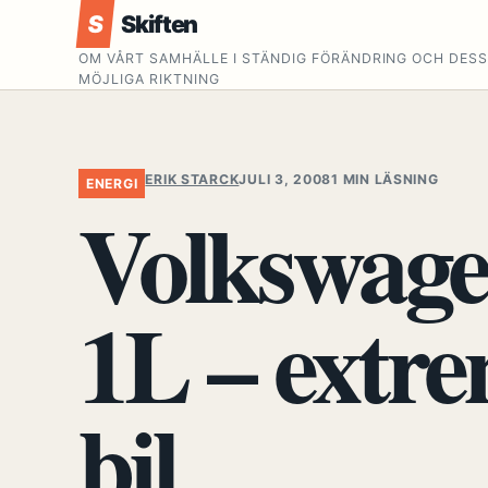
S
Skiften
OM VÅRT SAMHÄLLE I STÄNDIG FÖRÄNDRING OCH DES
MÖJLIGA RIKTNING
ERIK STARCK
JULI 3, 2008
1 MIN LÄSNING
ENERGI
Volkswage
1L – extre
bil