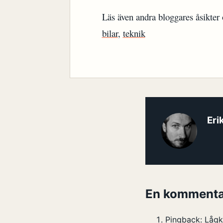
Läs även andra bloggares åsikte
bilar
,
teknik
Eri
En kommenta
Pingback:
Lågk