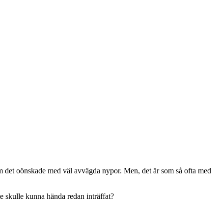
and om det oönskade med väl avvägda nypor. Men, det är som så ofta med
te skulle kunna hända redan inträffat?