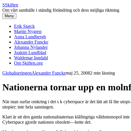
S
Skiften
Om vårt samhälle i ständig förändring och dess möjliga riktning
Meny
Erik Starck
Martin Nygren
Anna Lundbergh
Alexander Funcke
Johanna Nylander
Joakim Lundblad
Waldemar Ingdahl
Om Skiften.org
Globaliseringen
Alexander Funcke
maj 25, 2008
2 min läsning
Nationerna tornar upp en moln
När man surfar omkring i det s k cyberspace är det lätt att få lite ut
utopier; inte hela sanningen.
Klart är att den gamla nationalstaternas klåfingriga våldsmonopol inte
Cyberspace gjorde nationen obsolete—hette det.