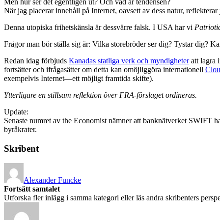
Men hur ser det egentligen ut? Och vad är tendensen?
När jag placerar innehåll på Internet, oavsett av dess natur, reflektera
Denna utopiska frihetskänsla är dessvärre falsk. I USA har vi
Patrioti
Frågor man bör ställa sig är: Vilka storebröder ser dig? Tystar dig? Ka
Redan idag förbjuds
Kanadas statliga verk och myndigheter
att lagra 
fortsätter och ifrågasätter om detta kan omöjliggöra internationell
Clou
exempelvis Internet—ett möjligt framtida skifte).
Ytterligare en stillsam reflektion över FRA-förslaget ordineras.
Update:
Senaste numret av the Economist nämner att banknätverket SWIFT har k
byråkrater.
Skribent
Alexander Funcke
Fortsätt samtalet
Utforska fler inlägg i samma kategori eller läs andra skribenters perspe