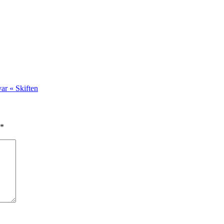
var « Skiften
*