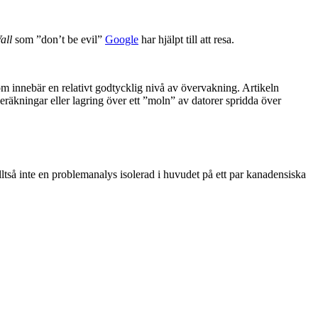
all
som ”don’t be evil”
Google
har hjälpt till att resa.
om innebär en relativt godtycklig nivå av övervakning. Artikeln
äkningar eller lagring över ett ”moln” av datorer spridda över
tså inte en problemanalys isolerad i huvudet på ett par kanadensiska