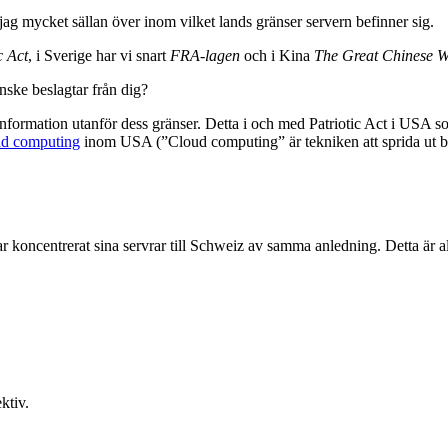
r jag mycket sällan över inom vilket lands gränser servern befinner sig.
c Act
, i Sverige har vi snart
FRA-lagen
och i Kina
The Great Chinese W
nske beslagtar från dig?
information utanför dess gränser. Detta i och med Patriotic Act i USA s
d computing
inom USA (”Cloud computing” är tekniken att sprida ut ber
oncentrerat sina servrar till Schweiz av samma anledning. Detta är all
ktiv.