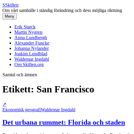
S
Skiften
Om vårt samhälle i ständig förändring och dess möjliga riktning
Meny
Erik Starck
Martin Nygren
Anna Lundbergh
Alexander Funcke
Johanna Nylander
Joakim Lundblad
Waldemar Ingdahl
Om Skiften.org
Samtal och ämnen
Etikett:
San Francisco
↗
Ekonomisk geografi
Waldemar Ingdahl
Det urbana rummet: Florida och staden