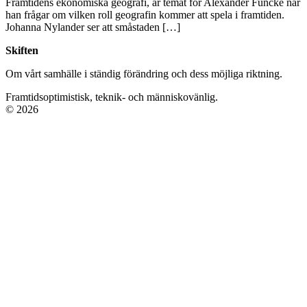
Framtidens ekonomiska geografi, är temat för Alexander Funcke när
han frågar om vilken roll geografin kommer att spela i framtiden.
Johanna Nylander ser att småstaden […]
Skiften
Om vårt samhälle i ständig förändring och dess möjliga riktning.
Framtidsoptimistisk, teknik- och människovänlig.
© 2026