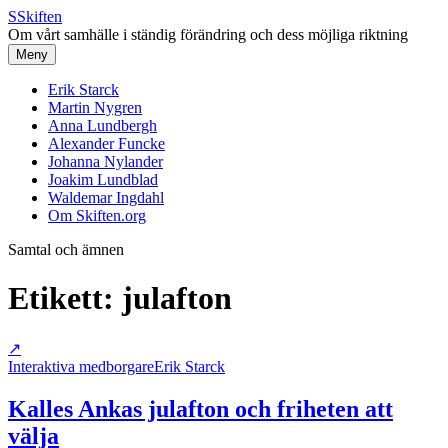
S
Skiften
Om vårt samhälle i ständig förändring och dess möjliga riktning
Meny
Erik Starck
Martin Nygren
Anna Lundbergh
Alexander Funcke
Johanna Nylander
Joakim Lundblad
Waldemar Ingdahl
Om Skiften.org
Samtal och ämnen
Etikett:
julafton
↗
Interaktiva medborgare
Erik Starck
Kalles Ankas julafton och friheten att
välja