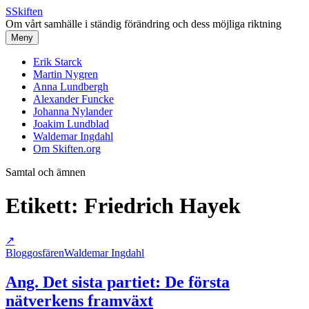
S
Skiften
Om vårt samhälle i ständig förändring och dess möjliga riktning
Meny
Erik Starck
Martin Nygren
Anna Lundbergh
Alexander Funcke
Johanna Nylander
Joakim Lundblad
Waldemar Ingdahl
Om Skiften.org
Samtal och ämnen
Etikett:
Friedrich Hayek
↗
Bloggosfären
Waldemar Ingdahl
Ang. Det sista partiet: De första
nätverkens framväxt